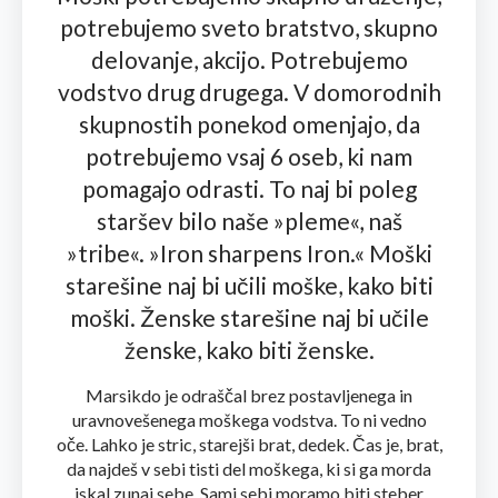
potrebujemo sveto bratstvo, skupno
delovanje, akcijo. Potrebujemo
vodstvo drug drugega. V domorodnih
skupnostih ponekod omenjajo, da
potrebujemo vsaj 6 oseb, ki nam
pomagajo odrasti. To naj bi poleg
staršev bilo naše »pleme«, naš
»tribe«. »Iron sharpens Iron.« Moški
starešine naj bi učili moške, kako biti
moški. Ženske starešine naj bi učile
ženske, kako biti ženske.
Marsikdo je odraščal brez postavljenega in
uravnovešenega moškega vodstva. To ni vedno
oče. Lahko je stric, starejši brat, dedek. Čas je, brat,
da najdeš v sebi tisti del moškega, ki si ga morda
iskal zunaj sebe. Sami sebi moramo biti steber