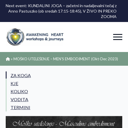
Next event: KUNDALINI JOGA – začetni in nadaljevalni tečaj z
Anno Pastuszko (ob sredah 17:15-18:45), V ŽIVO IN PREKO
ZOOMA
»
MOŠKO UTELEŠENJE – MEN’S EMBODIMENT (Okt-Dec 2023)
ZA KOGA
KJE
KOLIKO
VODITA
TERMINI