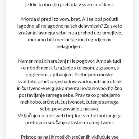
je klic k obredju prehoda v sveto moškost.
Morda si pred izzivom, brat. Ali se boš počutil
lagodno ali nelagodno na teh delavnicah? Za sveto
izražanje lastnega sebe in za prehod čez omejitve,
moramo biti med nekje med ugodjem in
nelagodjem.
Namen moških srečanj ni le pogovor. Ampak tudi
»embodiment«, izražanje s telesom, z glasom, s
pogledom, z gibanjem. Prebujamo moške
kvalitete, arhetipe, »shadow work«, notranji otrok
in čustveno/energijsko/mentalno/duhovno/fizično
postavljanje samega sebe. Prav tako prebujamo
mehkobo, srčnost, čustvenost, čutenje samega
sebe, povezovanje z naravo.
Vključujemo tudi sveti boj, kot simbol notranjega
preboja in soočanje z lastnimi omejitvami.
Pristop na naših moških srečanjih vključuje vse