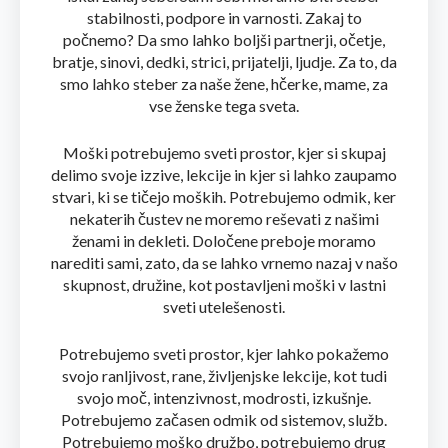
stabilnosti, podpore in varnosti. Zakaj to
počnemo? Da smo lahko boljši partnerji, očetje,
bratje, sinovi, dedki, strici, prijatelji, ljudje. Za to, da
smo lahko steber za naše žene, hčerke, mame, za
vse ženske tega sveta.
Moški potrebujemo sveti prostor, kjer si skupaj
delimo svoje izzive, lekcije in kjer si lahko zaupamo
stvari, ki se tičejo moških. Potrebujemo odmik, ker
nekaterih čustev ne moremo reševati z našimi
ženami in dekleti. Določene preboje moramo
narediti sami, zato, da se lahko vrnemo nazaj v našo
skupnost, družine, kot postavljeni moški v lastni
sveti utelešenosti.
Potrebujemo sveti prostor, kjer lahko pokažemo
svojo ranljivost, rane, življenjske lekcije, kot tudi
svojo moč, intenzivnost, modrosti, izkušnje.
Potrebujemo začasen odmik od sistemov, služb.
Potrebujemo moško družbo, potrebujemo drug