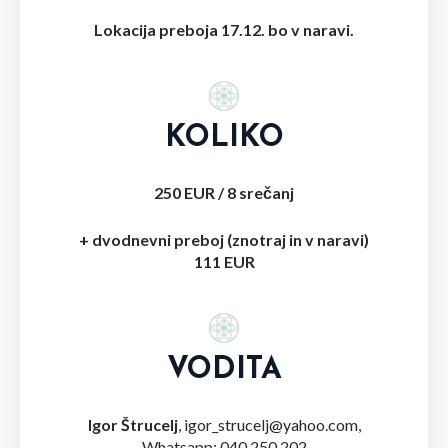
Lokacija preboja 17.12. bo v naravi.
KOLIKO
250 EUR / 8 srečanj
+ dvodnevni preboj (znotraj in v naravi)
111 EUR
VODITA
Igor Štrucelj
, igor_strucelj@yahoo.com,
Whatsapp: 040 250 202