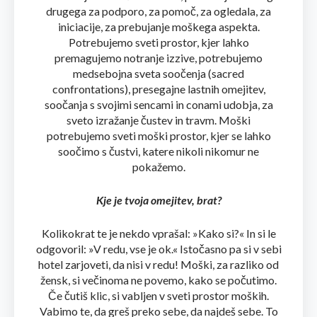
drugega za podporo, za pomoč, za ogledala, za
iniciacije, za prebujanje moškega aspekta.
Potrebujemo sveti prostor, kjer lahko
premagujemo notranje izzive, potrebujemo
medsebojna sveta soočenja (sacred
confrontations), presegajne lastnih omejitev,
soočanja s svojimi sencami in conami udobja, za
sveto izražanje čustev in travm. Moški
potrebujemo sveti moški prostor, kjer se lahko
soočimo s čustvi, katere nikoli nikomur ne
pokažemo.
Kje je tvoja omejitev, brat?
Kolikokrat te je nekdo vprašal: »Kako si?« In si le
odgovoril: »V redu, vse je ok.« Istočasno pa si v sebi
hotel zarjoveti, da nisi v redu! Moški, za razliko od
žensk, si večinoma ne povemo, kako se počutimo.
Če čutiš klic, si vabljen v sveti prostor moških.
Vabimo te, da greš preko sebe, da najdeš sebe. To